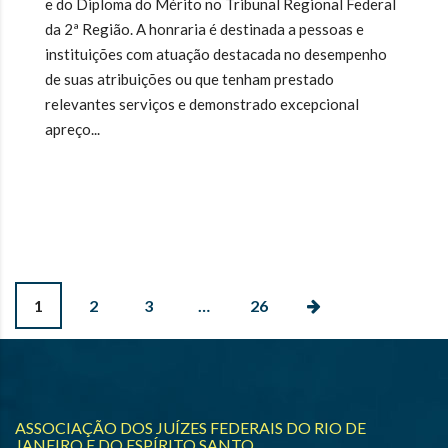
e do Diploma do Mérito no Tribunal Regional Federal
da 2ª Região. A honraria é destinada a pessoas e
instituições com atuação destacada no desempenho
de suas atribuições ou que tenham prestado
relevantes serviços e demonstrado excepcional
apreço...
1
2
3
…
26
ASSOCIAÇÃO DOS JUÍZES FEDERAIS DO RIO DE
JANEIRO E DO ESPÍRITO SANTO